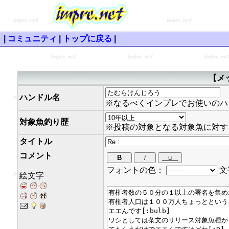
|
コミュニティ
|
トップに戻る
|
【メ
ハンドル名
※なるべくインプレでお使いのハ
対象魚釣り歴
※投稿の対象となる対象魚に対す
タイトル
コメント
フォントの色：
文
絵文字