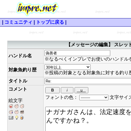
|
コミュニティ
|
トップに戻る
|
【メッセージの編集】 スレッド
ハンドル名
※なるべくインプレでお使いのハンドル
対象魚釣り歴
※投稿の対象となる対象魚に対する釣り
タイトル
コメント
フォントの色：
文字サイ
絵文字