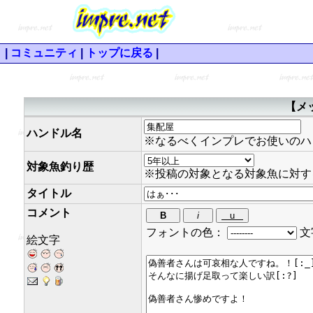
|
コミュニティ
|
トップに戻る
|
【メ
ハンドル名
※なるべくインプレでお使いのハ
対象魚釣り歴
※投稿の対象となる対象魚に対す
タイトル
コメント
フォントの色：
文
絵文字