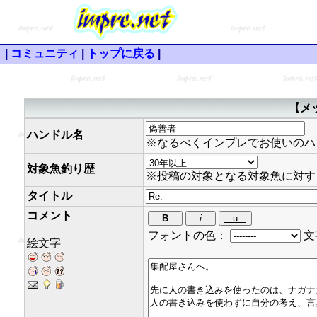
|
コミュニティ
|
トップに戻る
|
【メ
ハンドル名
※なるべくインプレでお使いのハ
対象魚釣り歴
※投稿の対象となる対象魚に対す
タイトル
コメント
フォントの色：
文
絵文字