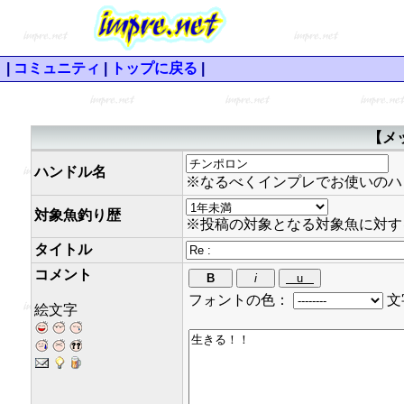
|
コミュニティ
|
トップに戻る
|
【メ
ハンドル名
※なるべくインプレでお使いのハ
対象魚釣り歴
※投稿の対象となる対象魚に対す
タイトル
コメント
フォントの色：
文
絵文字