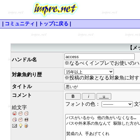
|
コミュニティ
|
トップに戻る
|
【メ
ハンドル名
※なるべくインプレでお使いのハ
対象魚釣り歴
※投稿の対象となる対象魚に対す
タイトル
コメント
フォントの色：
文
絵文字