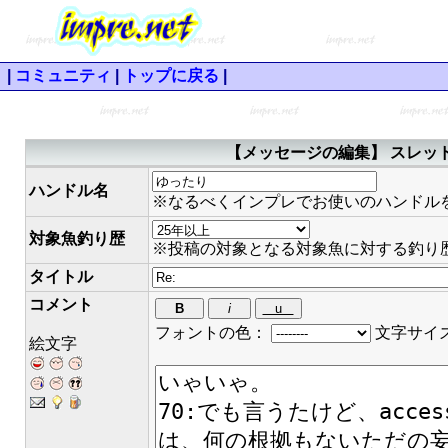
|
コミュニティ
|
トップに戻る
|
【メッセージの編集】 スレッド
ハンドル名
※なるべくインプレでお使いのハンドル
対象魚釣り歴
※投稿の対象となる対象魚に対する釣り
タイトル
コメント
フォントの色：
文字サイ
絵文字