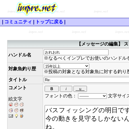
|
コミュニティ
|
トップに戻る
|
【メッセージの編集】 ス
ハンドル名
※なるべくインプレでお使いのハンドル
対象魚釣り歴
※投稿の対象となる対象魚に対する釣り
タイトル
コメント
フォントの色：
文字サイ
絵文字