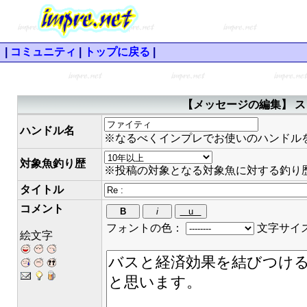
|
コミュニティ
|
トップに戻る
|
【メッセージの編集】 ス
ハンドル名
※なるべくインプレでお使いのハンドル
対象魚釣り歴
※投稿の対象となる対象魚に対する釣り
タイトル
コメント
フォントの色：
文字サイ
絵文字