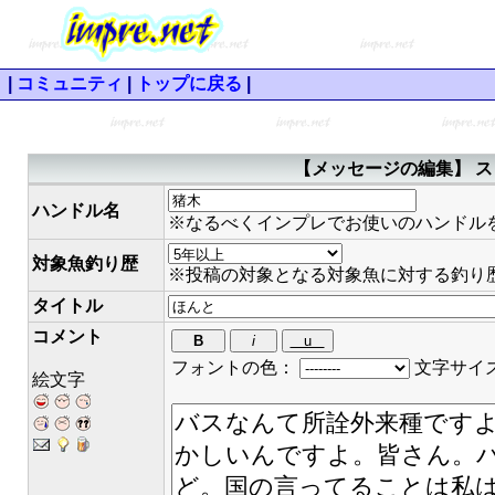
|
コミュニティ
|
トップに戻る
|
【メッセージの編集】 ス
ハンドル名
※なるべくインプレでお使いのハンドル
対象魚釣り歴
※投稿の対象となる対象魚に対する釣り
タイトル
コメント
フォントの色：
文字サイ
絵文字