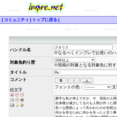
|
コミュニティ
|
トップに戻る
|
ハンドル名
※なるべくインプレでお使いのハ
対象魚釣り歴
※投稿の対象となる対象魚に対す
タイトル
コメント
フォントの色：
文
絵文字