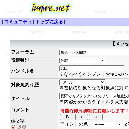
|
コミュニティ
|
トップに戻る
|
【メッセ
フォーラム
投稿種別
ハンドル名
※なるべくインプレでお使いのハ
対象魚釣り歴
※投稿の対象となる対象魚に対す
タイトル
※内容が分かるタイトルを入力願
コメント
可能な限り詳細にお願いします
絵文字
フォントの色：
文