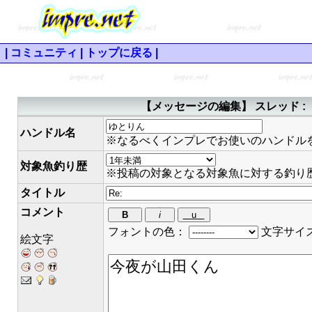
|
コミュニティ
|
トップに戻る
|
【メッセージの編集】 スレッド 
ハンドル名
※なるべくインプレでお使いのハンドル
対象魚釣り歴
※投稿の対象となる対象魚に対する釣り
タイトル
コメント
フォントの色：
文字サイ
絵文字