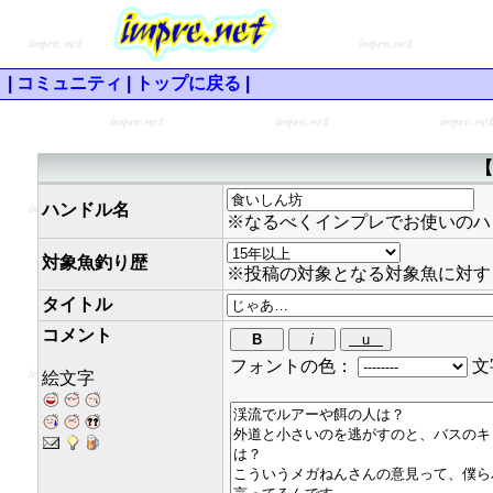
|
コミュニティ
|
トップに戻る
|
【
ハンドル名
※なるべくインプレでお使いのハ
対象魚釣り歴
※投稿の対象となる対象魚に対す
タイトル
コメント
フォントの色：
文
絵文字