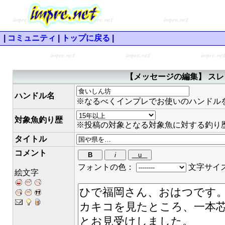
|
コミュニティ
|
トップに戻る
|
【メッセージの編集】 スレ
ハンドル名
※なるべくインプレでお使いのハンドル
対象魚釣り歴
※投稿の対象となる対象魚に対する釣り
タイトル
コメント
フォントの色：
文字サイ
絵文字