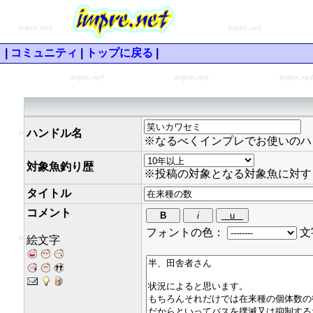
|
コミュニティ
|
トップに戻る
|
ハンドル名
※なるべくインプレでお使いのハ
対象魚釣り歴
※投稿の対象となる対象魚に対す
タイトル
コメント
フォントの色：
文
絵文字