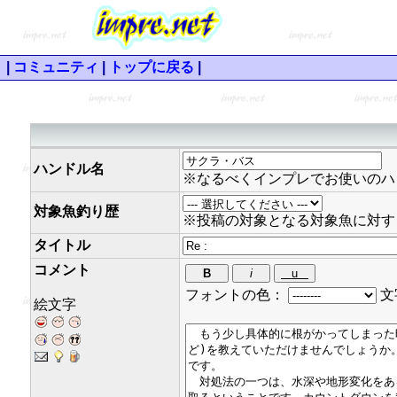
|
コミュニティ
|
トップに戻る
|
ハンドル名
※なるべくインプレでお使いのハ
対象魚釣り歴
※投稿の対象となる対象魚に対す
タイトル
コメント
フォントの色：
文
絵文字