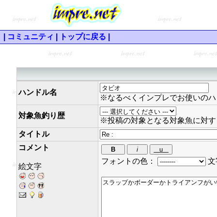
|
コミュニティ
|
トップに戻る
|
ハンドル名
※なるべくインプレでお使いのハ
対象魚釣り歴
※投稿の対象となる対象魚に対す
タイトル
コメント
フォントの色：
文
絵文字