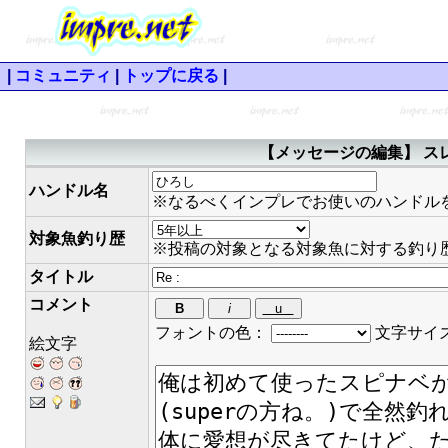
|
コミュニティ
|
トップに戻る
|
【メッセージの編集】 スレ
ハンドル名
※なるべくインプレでお使いのハンドル
対象魚釣り歴
※投稿の対象となる対象魚に対する釣り
タイトル
コメント
フォントの色：
文字サイ
絵文字