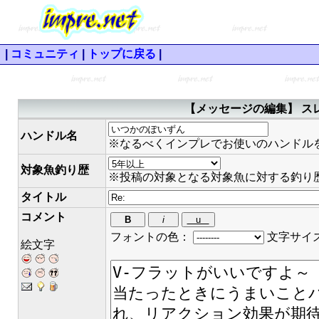
|
コミュニティ
|
トップに戻る
|
【メッセージの編集】 スレ
ハンドル名
※なるべくインプレでお使いのハンドル
対象魚釣り歴
※投稿の対象となる対象魚に対する釣り
タイトル
コメント
フォントの色：
文字サイ
絵文字