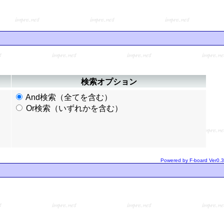
検索オプション
And検索（全てを含む）
Or検索（いずれかを含む）
Powered by F-board Ver0.3