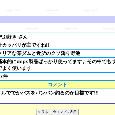
デぷ好き さん
オカッパリが主ですね!!
クリアな某ダムと近所のクソ濁り野池
基本的にdeps製品ばっかり使ってます。その中でもサ
でよく使います
27件
コメント
イルででかバスをバンバン釣るのが目標です!!!