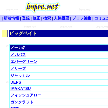
|
新着情報
|
登録
|
修正
|
検索
|
人気投票
|
プロフ編集
|
コミュ
ビッグベイト
メーカ名
メガバス
エバーグリーン
ノリーズ
ジャッカル
DEPS
IMAKATSU
フィッシュアロー
ガンクラフト