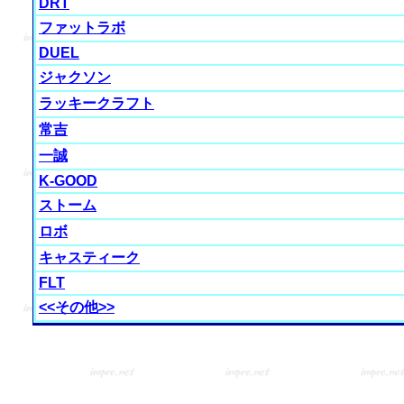
DRT
ファットラボ
DUEL
ジャクソン
ラッキークラフト
常吉
一誠
K-GOOD
ストーム
ロボ
キャスティーク
FLT
<<その他>>