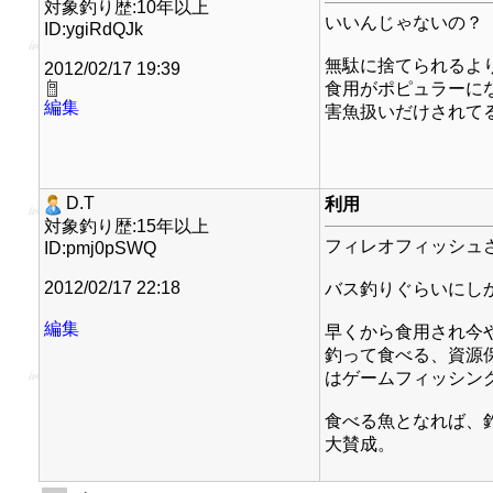
対象釣り歴:10年以上
いいんじゃないの？
ID:ygiRdQJk
無駄に捨てられるよ
2012/02/17 19:39
食用がポピュラーに
編集
害魚扱いだけされて
D.T
利用
対象釣り歴:15年以上
フィレオフィッシュ
ID:pmj0pSWQ
2012/02/17 22:18
バス釣りぐらいにし
編集
早くから食用され今
釣って食べる、資源
はゲームフィッシン
食べる魚となれば、
大賛成。