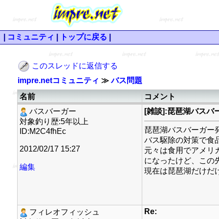
|
コミュニティ
|
トップに戻る
|
このスレッドに返信する
impre.netコミュニティ
≫
バス問題
名前
コメント
バスバーガー
[雑談]:琵琶湖バスバ
対象釣り歴:5年以上
琵琶湖バスバーガー
ID:M2C4fhEc
バス駆除の対策で食
2012/02/17 15:27
元々は食用でアメリ
になったけど、この
編集
現在は琵琶湖だけだ
Re:
フィレオフィッシュ