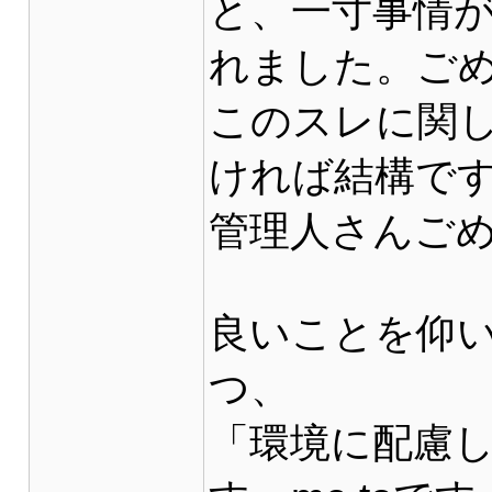
と、一寸事情
れました。ご
このスレに関
ければ結構です
管理人さんご
良いことを仰
つ、
「環境に配慮