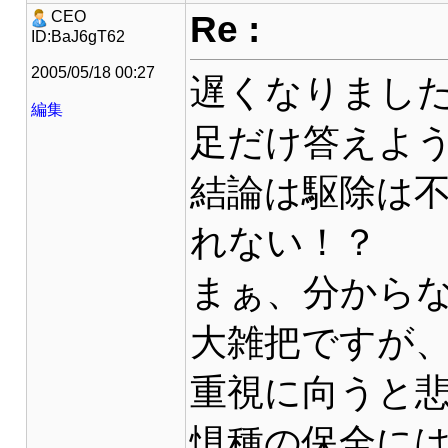
Re :
CEO
ID:BaJ6gT62
2005/05/18 00:27
遅くなりまし
編集
足だけ答えよ
結論は駆除は
れない！？
まぁ、分から
大雑把ですが
重視に向うと
惧種の保全に