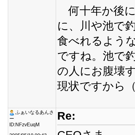
何十年か後に
に、川や池で
食べれるよう
ですね。池で
の人にお腹壊
現状ですから（^
Re:
ふぁいなるあんさ
ー
ID:NFzvEuqM
CEOさま