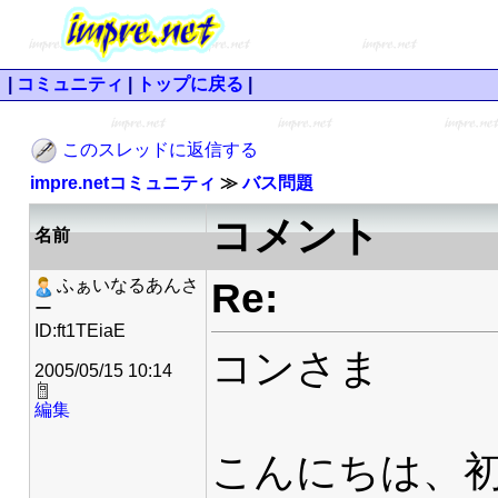
|
コミュニティ
|
トップに戻る
|
このスレッドに返信する
impre.netコミュニティ
≫
バス問題
コメント
名前
Re:
ふぁいなるあんさ
ー
ID:ft1TEiaE
コンさま
2005/05/15 10:14
編集
こんにちは、