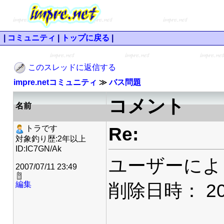
|
コミュニティ
|
トップに戻る
|
このスレッドに返信する
impre.netコミュニティ
≫
バス問題
コメント
名前
Re:
トラです
対象釣り歴:2年以上
ID:IC7GN/Ak
ユーザーによ
2007/07/11 23:49
編集
削除日時： 2007