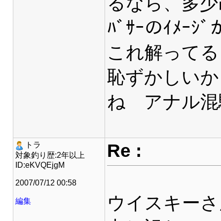
るなら、多少
ﾊﾞｻｰのｲﾒｰ
これ解ってる
恥ずかしいか
ね アナル混
Re :
トラ
対象釣り歴:2年以上
ID:eKVQEjgM
2007/07/12 00:58
ウイスキーさ
編集