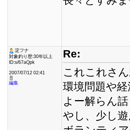
長々とすみま
Re:
淀フナ
対象釣り歴:30年以上
ID:s/67aQpk
これこれさん
2007/07/12 02:41
編集
環境問題や経
よー解らん話
やし、少し遊