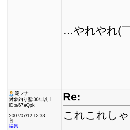
…やれやれ(￣
Re:
淀フナ
対象釣り歴:30年以上
ID:s/67aQpk
これこれしゃ
2007/07/12 13:33
編集