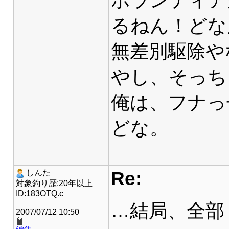
ボランティア
るねん！どな
無差別駆除や
やし、そっち
俺は、フナっ
どな。
Re:
しんた
対象釣り歴:20年以上
ID:183OTQ.c
…結局、全部
2007/07/12 10:50