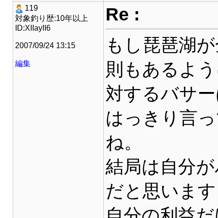
Re :
119
対象釣り歴:10年以上
ID:XIIayII6
もし琵琶湖が
2007/09/24 13:15
則もあるよう
編集
対するバサー
はっきり言っ
ね。
結局は自分が
だと思います
自分の利益だ