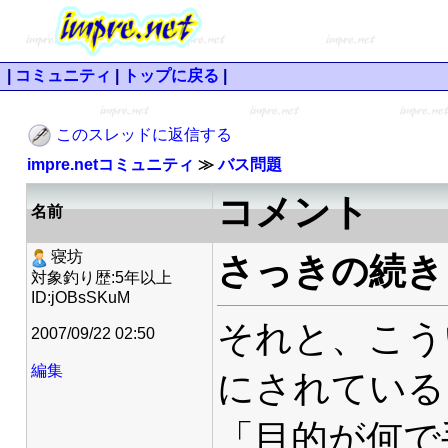
|
コミュニティ
|
トップに戻る
|
このスレッドに返信する
impre.netコミュニティ
≫
バス問題
コメント
名前
寝坊
さっきの続き
対象釣り歴:5年以上
ID:jOBsSKuM
それと、こう
2007/09/22 02:50
編集
にされている
「目的が何で