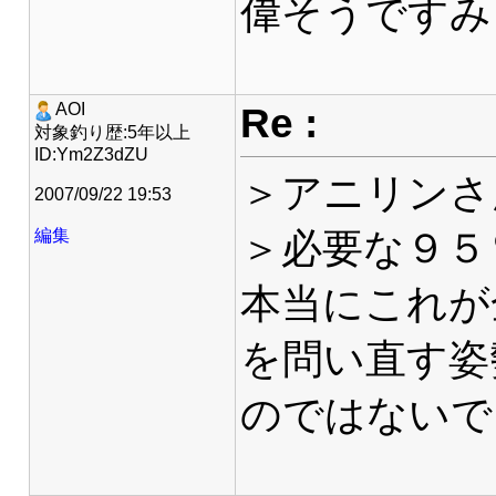
偉そうですみ
Re :
AOI
対象釣り歴:5年以上
ID:Ym2Z3dZU
＞アニリンさ
2007/09/22 19:53
＞必要な９５
編集
本当にこれが
を問い直す姿
のではないで