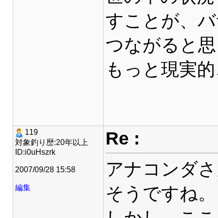
すことが、バ
つながると思
もっと現実的
Re :
119
対象釣り歴:20年以上
ID:i0uHszrk
アナコンダさ
2007/09/28 15:58
そうですね。
編集
しかし、ここ