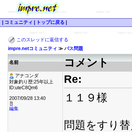
|
コミュニティ
|
トップに戻る
|
このスレッドに返信する
impre.netコミュニティ
≫
バス問題
コメント
名前
Re:
アナコンダ
対象釣り歴:25年以上
ID:uteC8Qm6
１１９様
2007/09/28 13:40
編集
問題をすり替