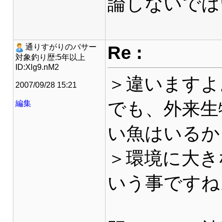
論しないでは
Re :
通りすがりのバサー
対象釣り歴:5年以上
ID:Xlg9.nM2
＞違いますよ
2007/09/28 15:21
でも、外来生
編集
い魚はいるか
＞環境に大き
いう事ですね